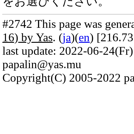
をお選びください。
#2742 This page was gener
16) by Yas
. (
ja
)(
en
) [216.73
last update: 2022-06-24(Fr)
papalin@yas.mu
Copyright(C) 2005-2022 pap