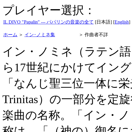
プレイヤー選択：
IL DIVO "Papalin" --- パパリンの音楽の全て
[日本語] [
English
]
ホーム
＞
イン･ノミネ集
＞
作曲者不詳
イン・ノミネ（ラテン語：In
ら17世紀にかけてイン
「なんじ聖三位一体に栄光あれ
Trinitas）の一部分
楽曲の名称。「イン・ノ
称は、「（神の）御名に