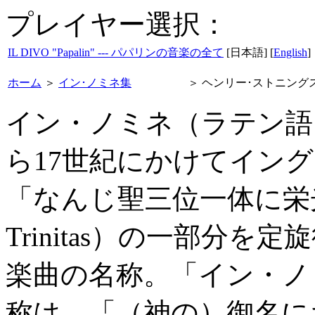
プレイヤー選択：
IL DIVO "Papalin" --- パパリンの音楽の全て
[日本語] [
English
]
ホーム
＞
イン･ノミネ集
＞
ヘンリー･ストニング
イン・ノミネ（ラテン語：In
ら17世紀にかけてイン
「なんじ聖三位一体に栄光あれ
Trinitas）の一部分
楽曲の名称。「イン・ノ
称は、「（神の）御名に