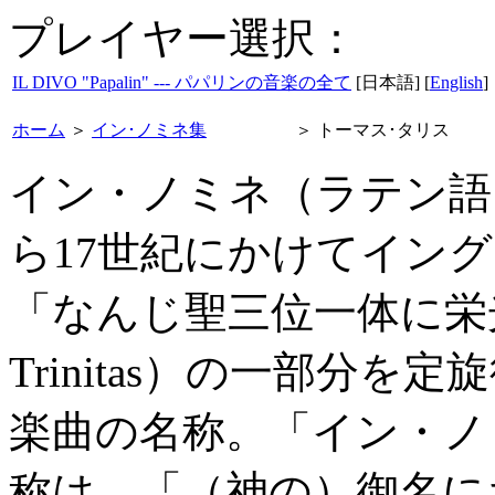
プレイヤー選択：
IL DIVO "Papalin" --- パパリンの音楽の全て
[日本語] [
English
]
ホーム
＞
イン･ノミネ集
＞
トーマス･タリス
イン・ノミネ（ラテン語：In
ら17世紀にかけてイン
「なんじ聖三位一体に栄光あれ
Trinitas）の一部分
楽曲の名称。「イン・ノ
称は、「（神の）御名に