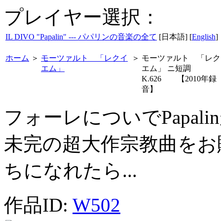
プレイヤー選択：
IL DIVO "Papalin" --- パパリンの音楽の全て
[日本語] [
English
]
ホーム
＞
モーツァルト 「レクイ
＞
モーツァルト 「レク
エム」
エム」 ニ短調
K.626 【2010年録
音】
フォーレについでPapa
未完の超大作宗教曲をお
ちになれたら...
作品ID:
W502