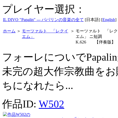
プレイヤー選択：
IL DIVO "Papalin" --- パパリンの音楽の全て
[日本語] [
English
]
ホーム
＞
モーツァルト 「レクイ
＞
モーツァルト 「レク
エム」
エム」 ニ短調
K.626 【伴奏版】
フォーレについでPapa
未完の超大作宗教曲をお
ちになれたら...
作品ID:
W502