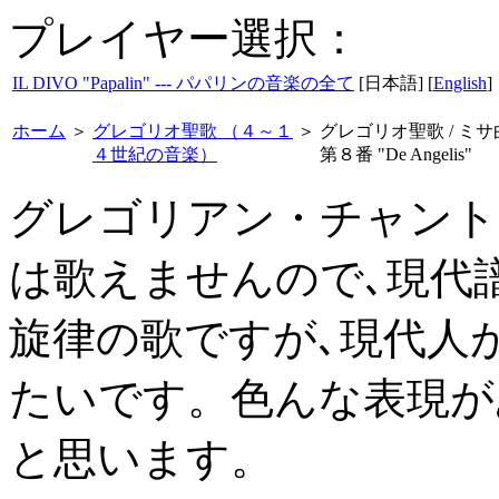
プレイヤー選択：
IL DIVO "Papalin" --- パパリンの音楽の全て
[日本語] [
English
]
ホーム
＞
グレゴリオ聖歌 （４～１
＞
グレゴリオ聖歌 / ミサ
４世紀の音楽）
第８番 "De Angelis"
グレゴリアン・チャント
は歌えませんので､現代
旋律の歌ですが､現代人
たいです。色んな表現が
と思います。