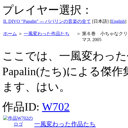
プレイヤー選択：
IL DIVO "Papalin" --- パパリンの音楽の全て
[日本語] [
English
]
ホーム
＞
一風変わった作品たち
＞
第６巻 小ちゃなクリ
マス 2005
ここでは、一風変わった
Papalin(たち)によ
ます、はい。
作品ID:
W702
一風変わった作品たち