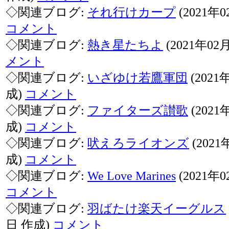
◇関連ブログ:
それ行けカープ
(2021年
コメント
◇関連ブログ:
熱き星たちよ
(2021年02
メント
◇関連ブログ:
いざゆけ若鷹軍団
(2021
成)
コメント
◇関連ブログ:
ファイターズ讃歌
(2021
成)
コメント
◇関連ブログ:
吠えろライオンズ
(2021
成)
コメント
◇関連ブログ:
We Love Marines
(2021年
コメント
◇関連ブログ:
羽ばたけ楽天イーグルス
日 作成)
コメント