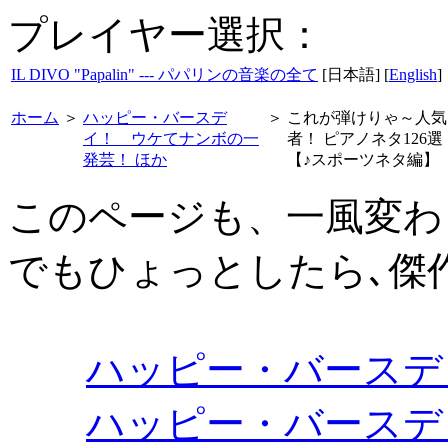
プレイヤー選択：
IL DIVO "Papalin" --- パパリンの音楽の全て
[日本語] [
English
]
ホーム
＞
ハッピー・バースデ
＞
これが弾けりゃ～人気
イ！ ウケてナンボの一
者！ ピアノネタ126選
発芸！ ほか
【♪スポーツネタ編】
このページも、一風変わ
でもひょっとしたら､傑作集
ハッピー・バースデ
ハッピー・バースディ