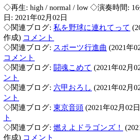
◇再生:
high / normal / low
◇演奏時間: 1
日: 2021年02月02日
◇関連ブログ:
私を野球に連れてって
(2
作成)
コメント
◇関連ブログ:
スポーツ行進曲
(2021年
コメント
◇関連ブログ:
闘魂こめて
(2021年02月
ント
◇関連ブログ:
六甲おろし
(2021年02月
ント
◇関連ブログ:
東京音頭
(2021年02月02
ト
◇関連ブログ:
燃えよドラゴンズ！
(20
作成)
コメント