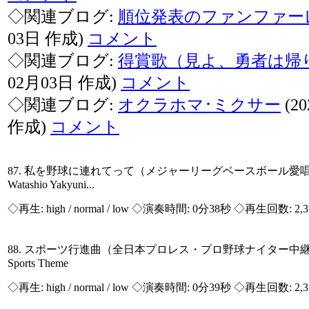
◇関連ブログ:
順位発表のファンファー
03日 作成)
コメント
◇関連ブログ:
得賞歌（見よ、勇者は帰
02月03日 作成)
コメント
◇関連ブログ:
オクラホマ･ミクサー
(2
作成)
コメント
87. 私を野球に連れてって（メジャーリーグベースボー
Watashio Yakyuni...
◇再生:
high / normal / low
◇演奏時間: 0分38秒 ◇再生回数: 2,
88. スポーツ行進曲（全日本プロレス・プロ野球ナイタ
Sports Theme
◇再生:
high / normal / low
◇演奏時間: 0分39秒 ◇再生回数: 2,