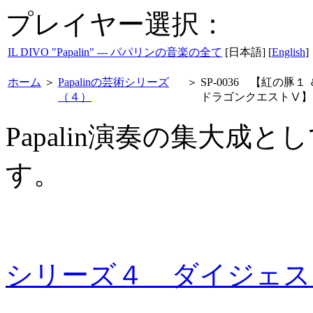
プレイヤー選択：
IL DIVO "Papalin" --- パパリンの音楽の全て
[日本語] [
English
]
ホーム
＞
Papalinの芸術シリーズ
＞
SP-0036 【紅の豚１ 
（４）
ドラゴンクエストⅤ】
Papalin演奏の集大成
す。
シリーズ４ ダイジェス