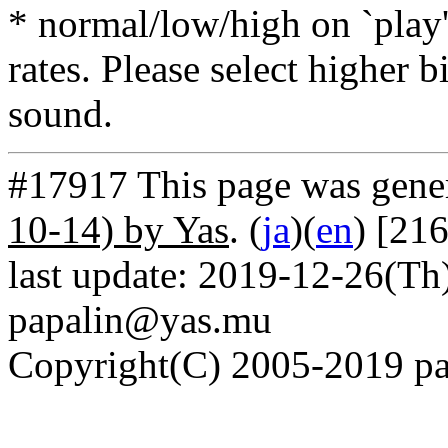
* normal/low/high on `play' 
rates. Please select higher b
sound.
#17917 This page was gene
10-14) by Yas
. (
ja
)(
en
) [21
last update: 2019-12-26(Th)
papalin@yas.mu
Copyright(C) 2005-2019 pap