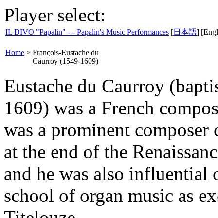
Player select:
IL DIVO "Papalin" --- Papalin's Music Performances
[
日本語
] [Engl
Home
>
François-Eustache du
Caurroy (1549-1609)
Eustache du Caurroy (bapti
1609) was a French compose
was a prominent composer o
at the end of the Renaissan
and he was also influential
school of organ music as ex
Titelouze.