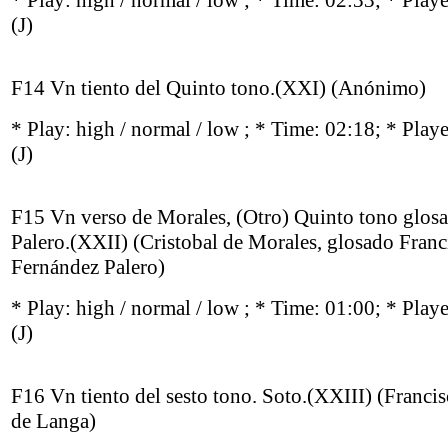
* Play:
high / normal / low
; * Time: 02:33; * Play
(J)
F14 Vn tiento del Quinto tono.(XXI) (Anónimo)
* Play:
high / normal / low
; * Time: 02:18; * Play
(J)
F15 Vn verso de Morales, (Otro) Quinto tono glos
Palero.(XXII) (Cristobal de Morales, glosado Franc
Fernández Palero)
* Play:
high / normal / low
; * Time: 01:00; * Play
(J)
F16 Vn tiento del sesto tono. Soto.(XXIII) (Franci
de Langa)