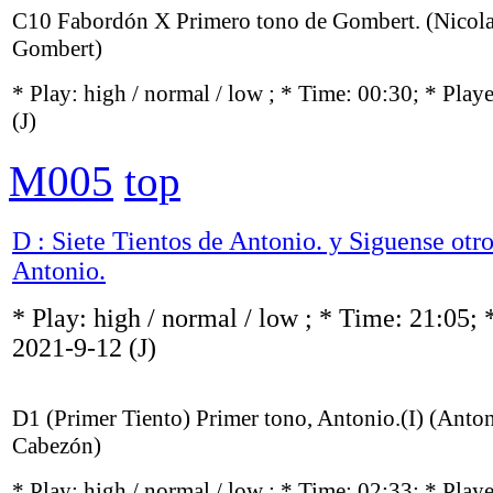
C10 Fabordón X Primero tono de Gombert. (Nicol
Gombert)
* Play:
high / normal / low
; * Time: 00:30; * Play
(J)
M005
top
D : Siete Tientos de Antonio. y Siguense otro 
Antonio.
* Play:
high / normal / low
; * Time: 21:05; 
2021-9-12
(J)
D1 (Primer Tiento) Primer tono, Antonio.(I) (Anto
Cabezón)
* Play:
high / normal / low
; * Time: 02:33; * Play