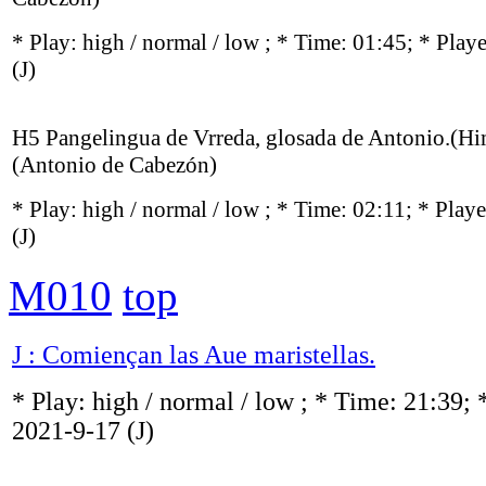
* Play:
high / normal / low
; * Time: 01:45; * Play
(J)
H5 Pangelingua de Vrreda, glosada de Antonio.(H
(Antonio de Cabezón)
* Play:
high / normal / low
; * Time: 02:11; * Play
(J)
M010
top
J : Comiençan las Aue maristellas.
* Play:
high / normal / low
; * Time: 21:39; 
2021-9-17
(J)