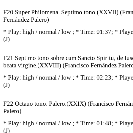
F20 Super Philomena. Septimo tono.(XXVII) (Fran
Fernández Palero)
* Play:
high / normal / low
; * Time: 01:37; * Play
(J)
F21 Septimo tono sobre cum Sancto Spiritu, de Ius
beata virgine.(XXVIII) (Francisco Fernández Paler
* Play:
high / normal / low
; * Time: 02:23; * Play
(J)
F22 Octauo tono. Palero.(XXIX) (Francisco Ferná
Palero)
* Play:
high / normal / low
; * Time: 01:48; * Play
(J)