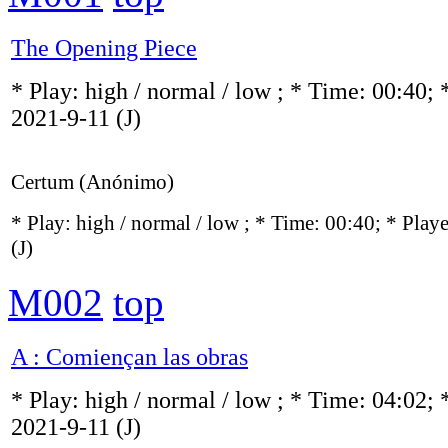
The Opening Piece
* Play:
high / normal / low
; * Time: 00:40; 
2021-9-11
(J)
Certum (Anónimo)
* Play:
high / normal / low
; * Time: 00:40; * Play
(J)
M002
top
A : Comiençan las obras
* Play:
high / normal / low
; * Time: 04:02; 
2021-9-11
(J)