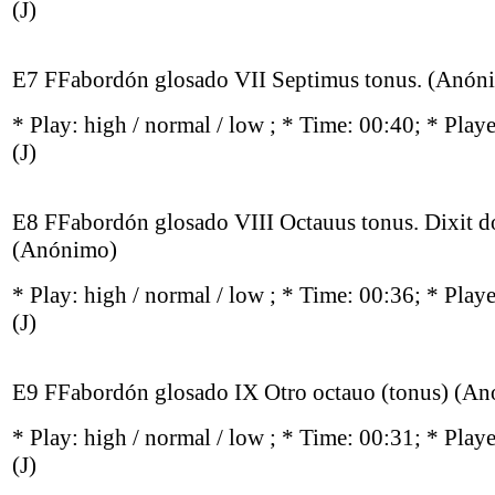
(J)
E7 FFabordón glosado VII Septimus tonus. (Anón
* Play:
high / normal / low
; * Time: 00:40; * Play
(J)
E8 FFabordón glosado VIII Octauus tonus. Dixit 
(Anónimo)
* Play:
high / normal / low
; * Time: 00:36; * Play
(J)
E9 FFabordón glosado IX Otro octauo (tonus) (A
* Play:
high / normal / low
; * Time: 00:31; * Play
(J)