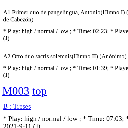
A1 Primer duo de pangelingua, Antonio(Himno I) 
de Cabezón)
* Play:
high / normal / low
; * Time: 02:23; * Play
(J)
A2 Otro duo sacris solemnis(Himno II) (Anónimo)
* Play:
high / normal / low
; * Time: 01:39; * Play
(J)
M003
top
B : Treses
* Play:
high / normal / low
; * Time: 07:03; 
2021-9-11
(J)