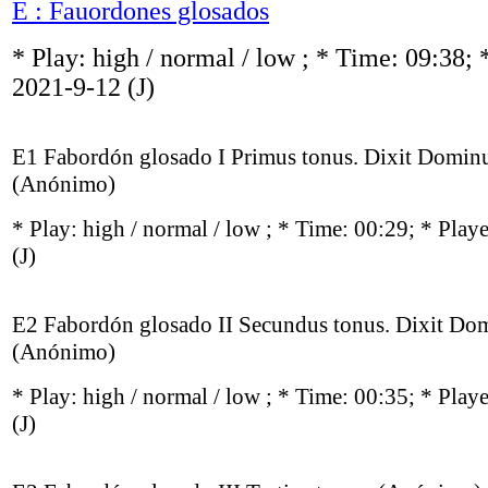
E : Fauordones glosados
* Play:
high / normal / low
; * Time: 09:38; 
2021-9-12
(J)
E1 Fabordón glosado I Primus tonus. Dixit Dominu
(Anónimo)
* Play:
high / normal / low
; * Time: 00:29; * Play
(J)
E2 Fabordón glosado II Secundus tonus. Dixit Do
(Anónimo)
* Play:
high / normal / low
; * Time: 00:35; * Play
(J)