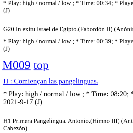
* Play:
high / normal / low
; * Time: 00:34; * Play
(J)
G20 In exitu Israel de Egipto.(Fabordón II) (Anón
* Play:
high / normal / low
; * Time: 00:39; * Play
(J)
M009
top
H : Comiençan las pangelinguas.
* Play:
high / normal / low
; * Time: 08:20; 
2021-9-17
(J)
H1 Primera Pangelingua. Antonio.(Himno III) (Ant
Cabezón)