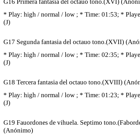
G16 Primera fantasia del octauo tono.(XVI) (Anón
* Play:
high / normal / low
; * Time: 01:53; * Play
(J)
G17 Segunda fantasia del octauo tono.(XVII) (An
* Play:
high / normal / low
; * Time: 02:35; * Play
(J)
G18 Tercera fantasia del octauo tono.(XVIII) (Anó
* Play:
high / normal / low
; * Time: 01:23; * Play
(J)
G19 Fauordones de vihuela. Septimo tono.(Fabord
(Anónimo)