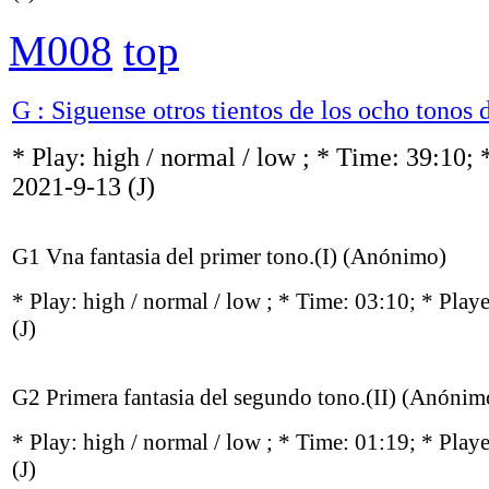
M008
top
G : Siguense otros tientos de los ocho tonos 
* Play:
high / normal / low
; * Time: 39:10; 
2021-9-13
(J)
G1 Vna fantasia del primer tono.(I) (Anónimo)
* Play:
high / normal / low
; * Time: 03:10; * Play
(J)
G2 Primera fantasia del segundo tono.(II) (Anónim
* Play:
high / normal / low
; * Time: 01:19; * Play
(J)