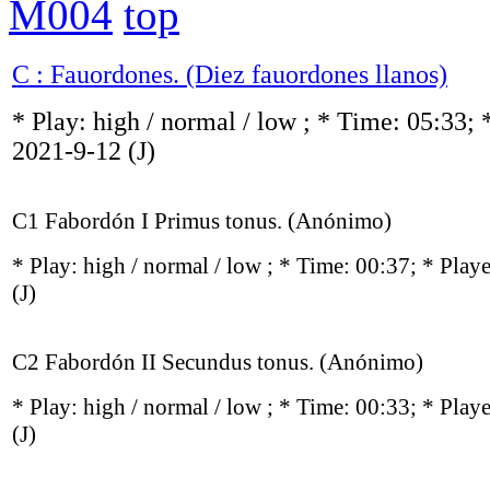
M004
top
C : Fauordones. (Diez fauordones llanos)
* Play:
high / normal / low
; * Time: 05:33; 
2021-9-12
(J)
C1 Fabordón I Primus tonus. (Anónimo)
* Play:
high / normal / low
; * Time: 00:37; * Play
(J)
C2 Fabordón II Secundus tonus. (Anónimo)
* Play:
high / normal / low
; * Time: 00:33; * Play
(J)